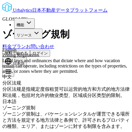
Urbalytics
日本不動産データプラットフォーム
GLOSSARY
機能
ゾーニング規制
リソース
料金プラン
お問い合わせ
English
無料で始める
ログイン
Zoning Regulations
Local laws and ordinances that dictate where and how vacation
日本語
rentals can operate, including restrictions on the types of properties,
areas, or zones where they are permitted.
中文
分区法规
分区法规是指规定度假租赁可以运营的地方和方式的地方法律
和法规，包括对允许的物业类型、区域或分区类型的限制。
日本語
ゾーニング規制
ゾーニング規制は、バケーションレンタルが運営できる場所
と方法を規定する地方法律と条例で、許可されるプロパティ
の種類、エリア、またはゾーンに対する制限を含みます。