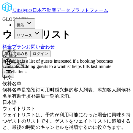
Urbalytics
日本不動産データプラットフォーム
GLOSSARY
機能
ウェイトリスト
リソース
料金プラン
お問い合わせ
English
無料で始める
ログイン
Waitlist
A Waitlist is a list of guests interested if a booking becomes
日本語
available. Adding guests to a waitlist helps fills last-minute
cancellations.
中文
候补名单
候补名单是指预订可用时感兴趣的客人列表。添加客人到候补
名单有助于填补最后一刻的取消。
日本語
ウェイトリスト
ウェイトリストは、予約が利用可能になった場合に興味を持
つゲストのリストです。ゲストをウェイトリストに追加する
と、最後の時間のキャンセルを補填するのに役立ちます。