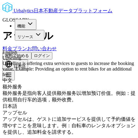
Urbalytics
日本不動産データプラットフォーム
GLOSSARY
機能
アップセル
リソース
料金プラン
お問い合わせ
English
無料で始める
ログイン
Upselling
Upselling is offering extra services to guests to increase the booking
日本語
value. Example: Providing an option to rent bikes for an additional
fee.
中文
额外服务
额外服务是指向客人提供额外服务以增加预订价值。例如：提
供租用自行车的选项，额外收费。
日本語
アップセル
アップセルは、ゲストに追加サービスを提供して予約価値を
増やすことを意味します。例：自転車のレンタルオプション
を提供し、追加料金を請求する。