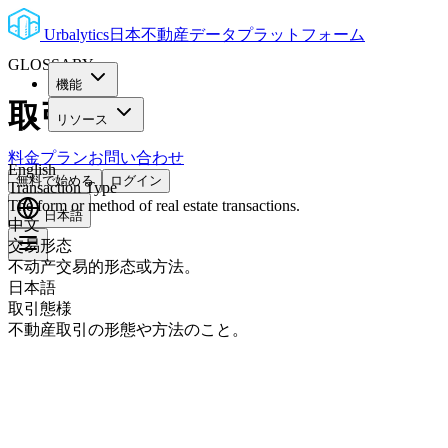
Urbalytics
日本不動産データプラットフォーム
GLOSSARY
機能
取引態様
リソース
料金プラン
お問い合わせ
English
無料で始める
ログイン
Transaction Type
The form or method of real estate transactions.
日本語
中文
交易形态
不动产交易的形态或方法。
日本語
取引態様
不動産取引の形態や方法のこと。