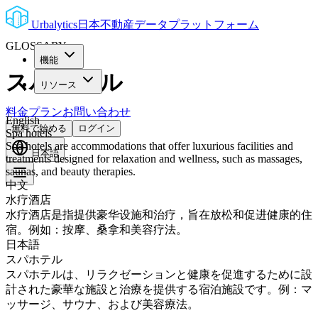
Urbalytics
日本不動産データプラットフォーム
GLOSSARY
機能
スパホテル
リソース
料金プラン
お問い合わせ
English
無料で始める
ログイン
Spa hotels
Spa hotels are accommodations that offer luxurious facilities and
日本語
treatments designed for relaxation and wellness, such as massages,
saunas, and beauty therapies.
中文
水疗酒店
水疗酒店是指提供豪华设施和治疗，旨在放松和促进健康的住
宿。例如：按摩、桑拿和美容疗法。
日本語
スパホテル
スパホテルは、リラクゼーションと健康を促進するために設
計された豪華な施設と治療を提供する宿泊施設です。例：マ
ッサージ、サウナ、および美容療法。