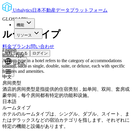
Urbalytics
日本不動産データプラットフォーム
GLOSSARY
機能
ルームタイプ
リソース
料金プラン
お問い合わせ
English
無料で始める
ログイン
Room Type
A room-type in a hotel refers to the category of accommodations
日本語
offered, such as single, double, suite, or deluxe, each with specific
features and amenities.
中文
房间类型
酒店的房间类型是指提供的住宿类别，如单间、双间、套房或
豪华间，每个房间都有特定的功能和设施。
日本語
ルームタイプ
ホテルのルームタイプは、シングル、ダブル、スイート、ま
たはデラックスなどの宿泊カテゴリを指します。それぞれに
特定の機能と設備があります。