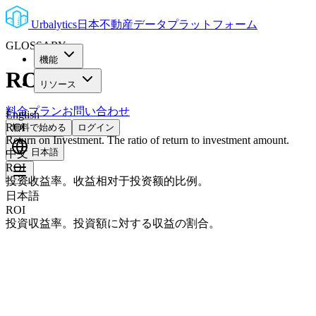
Urbalytics
日本不動産データプラットフォーム
GLOSSARY
機能
ROI
リソース
料金プラン
お問い合わせ
English
ROI
無料で始める
ログイン
Return on Investment. The ratio of return to investment amount.
日本語
中文
ROI
投资收益率。收益相对于投资额的比例。
日本語
ROI
投資収益率。投資額に対する収益の割合。