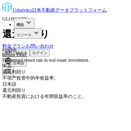
Urbalytics
日本不動産データプラットフォーム
GLOSSARY
機能
還元利回り
リソース
料金プラン
お問い合わせ
English
無料で始める
ログイン
Return Yield
The annual return rate in real estate investment.
日本語
中文
還元利回り
不动产投资中的年收益率。
日本語
還元利回り
不動産投資における年間収益率のこと。