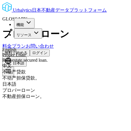
Urbalytics
日本不動産データプラットフォーム
GLOSSARY
機能
プロパーローン
リソース
料金プラン
お問い合わせ
English
無料で始める
ログイン
Proper Loan
Real estate secured loan.
日本語
中文
不动产贷款
不动产担保贷款。
日本語
プロパーローン
不動産担保ローン。