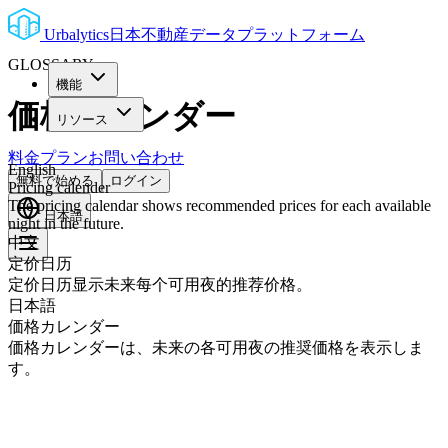
Urbalytics
日本不動産データプラットフォーム
GLOSSARY
機能
価格カレンダー
リソース
料金プラン
お問い合わせ
English
無料で始める
ログイン
Pricing calender
The pricing calendar shows recommended prices for each available
日本語
night in the future.
中文
定价日历
定价日历显示未来每个可用夜的推荐价格。
日本語
価格カレンダー
価格カレンダーは、未来の各可用夜の推奨価格を表示しま
す。