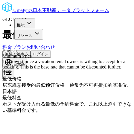
Urbalytics
日本不動産データプラットフォーム
GLOSSARY
機能
最低料金
リソース
料金プラン
お問い合わせ
English
無料で始める
ログイン
Minimum Price
The lowest price a vacation rental owner is willing to accept for a
日本語
booking. This is the base rate that cannot be discounted further.
中文
最低价格
房东愿意接受的最低预订价格，通常为不可再折扣的基准价。
日本語
最低料金
ホストが受け入れる最低の予約料金で、これ以上割引できな
い基準料金です。