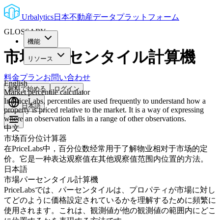
Urbalytics
日本不動産データプラットフォーム
GLOSSARY
機能
市場パーセンタイル計算機
リソース
料金プラン
お問い合わせ
English
無料で始める
ログイン
Market percentile calculator
In PriceLabs, percentiles are used frequently to understand how a
日本語
property is priced relative to the market. It is a way of expressing
where an observation falls in a range of other observations.
中文
市场百分位计算器
在PriceLabs中，百分位数经常用于了解物业相对于市场的定
价。它是一种表达观察值在其他观察值范围内位置的方法。
日本語
市場パーセンタイル計算機
PriceLabsでは、パーセンタイルは、プロパティが市場に対し
てどのように価格設定されているかを理解するために頻繁に
使用されます。これは、観測値が他の観測値の範囲内にどこ