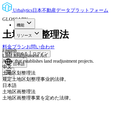
Urbalytics
日本不動産データプラットフォーム
GLOSSARY
機能
土地区画整理法
リソース
料金プラン
お問い合わせ
English
無料で始める
ログイン
Land Readjustment Act
A law that establishes land readjustment projects.
日本語
中文
土地区划整理法
规定土地区划整理事业的法律。
日本語
土地区画整理法
土地区画整理事業を定めた法律。