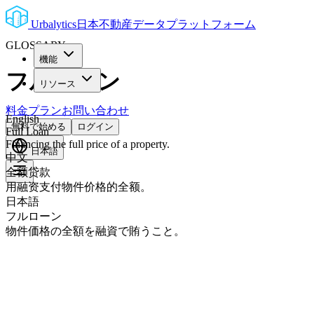
Urbalytics
日本不動産データプラットフォーム
GLOSSARY
機能
フルローン
リソース
料金プラン
お問い合わせ
English
無料で始める
ログイン
Full Loan
Financing the full price of a property.
日本語
中文
全额贷款
用融资支付物件价格的全额。
日本語
フルローン
物件価格の全額を融資で賄うこと。