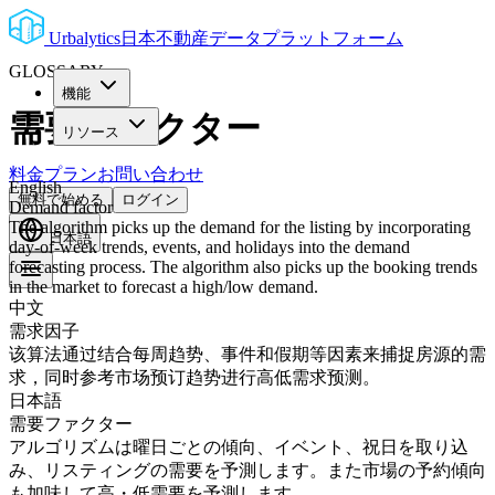
Urbalytics
日本不動産データプラットフォーム
GLOSSARY
機能
需要ファクター
リソース
料金プラン
お問い合わせ
English
無料で始める
ログイン
Demand factor
The algorithm picks up the demand for the listing by incorporating
日本語
day-of-week trends, events, and holidays into the demand
forecasting process. The algorithm also picks up the booking trends
in the market to forecast a high/low demand.
中文
需求因子
该算法通过结合每周趋势、事件和假期等因素来捕捉房源的需
求，同时参考市场预订趋势进行高低需求预测。
日本語
需要ファクター
アルゴリズムは曜日ごとの傾向、イベント、祝日を取り込
み、リスティングの需要を予測します。また市場の予約傾向
も加味して高・低需要を予測します。