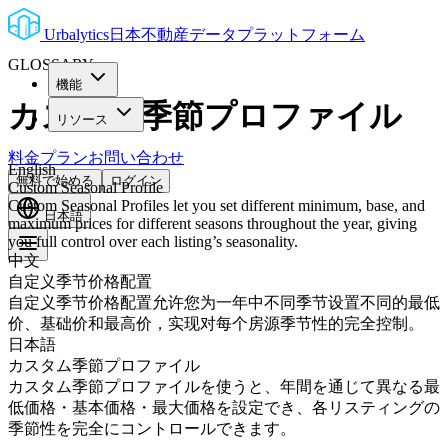
Urbalytics
日本不動産データプラットフォーム
GLOSSARY
機能
カスタム季節プロファイル
リソース
料金プラン
お問い合わせ
English
無料で始める
ログイン
Custom Seasonal Profile
Custom Seasonal Profiles let you set different minimum, base, and
日本語
maximum prices for different seasons throughout the year, giving
you full control over each listing’s seasonality.
中文
自定义季节价格配置
自定义季节价格配置允许您为一年中不同季节设置不同的最低
价、基础价和最高价，实现对每个房源季节性的完全控制。
日本語
カスタム季節プロファイル
カスタム季節プロファイルを使うと、年間を通じて異なる最
低価格・基本価格・最大価格を設定でき、各リスティングの
季節性を完全にコントロールできます。