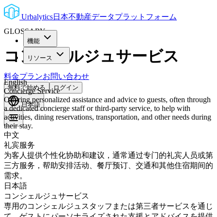
Urbalytics
日本不動産データプラットフォーム
GLOSSARY
機能
コンシェルジュサービス
リソース
料金プラン
お問い合わせ
English
無料で始める
ログイン
Concierge Service
Offering personalized assistance and advice to guests, often through
日本語
a dedicated concierge staff or third-party service, to help with
activities, dining reservations, transportation, and other needs during
their stay.
中文
礼宾服务
为客人提供个性化协助和建议，通常通过专门的礼宾人员或第
三方服务，帮助安排活动、餐厅预订、交通和其他住宿期间的
需求。
日本語
コンシェルジュサービス
専用のコンシェルジュスタッフまたは第三者サービスを通じ
て、ゲストにパーソナライズされた支援とアドバイスを提供