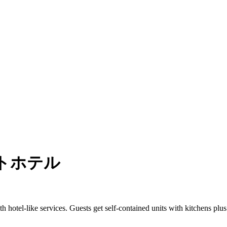
トホテル
h hotel-like services. Guests get self-contained units with kitchens plus