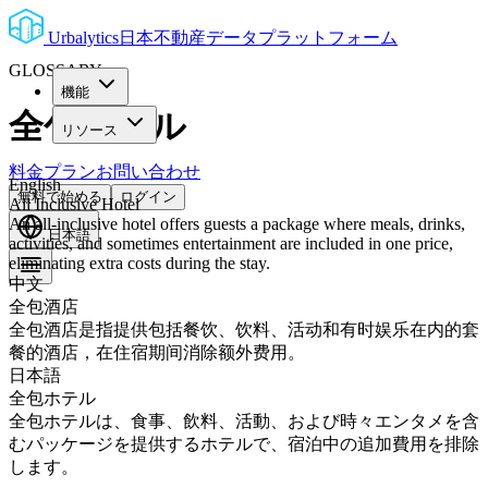
Urbalytics
日本不動産データプラットフォーム
GLOSSARY
機能
全包ホテル
リソース
料金プラン
お問い合わせ
English
無料で始める
ログイン
All Inclusive Hotel
An all-inclusive hotel offers guests a package where meals, drinks,
日本語
activities, and sometimes entertainment are included in one price,
eliminating extra costs during the stay.
中文
全包酒店
全包酒店是指提供包括餐饮、饮料、活动和有时娱乐在内的套
餐的酒店，在住宿期间消除额外费用。
日本語
全包ホテル
全包ホテルは、食事、飲料、活動、および時々エンタメを含
むパッケージを提供するホテルで、宿泊中の追加費用を排除
します。