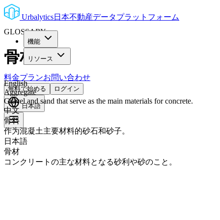
Urbalytics
日本不動産データプラットフォーム
GLOSSARY
機能
骨材
リソース
料金プラン
お問い合わせ
English
無料で始める
ログイン
Aggregate
Gravel and sand that serve as the main materials for concrete.
日本語
中文
骨料
作为混凝土主要材料的砂石和砂子。
日本語
骨材
コンクリートの主な材料となる砂利や砂のこと。