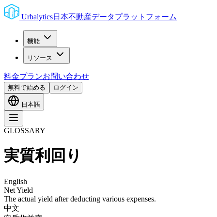
Urbalytics
日本不動産データプラットフォーム
機能
リソース
料金プラン
お問い合わせ
無料で始める
ログイン
日本語
GLOSSARY
実質利回り
English
Net Yield
The actual yield after deducting various expenses.
中文