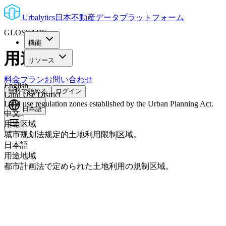
Urbalytics
日本不動産データプラットフォーム
GLOSSARY
機能
用途地域
リソース
料金プラン
お問い合わせ
English
無料で始める
ログイン
Land Use District
Land use regulation zones established by the Urban Planning Act.
日本語
中文
用途区域
城市规划法规定的土地利用限制区域。
日本語
用途地域
都市計画法で定められた土地利用の規制区域。