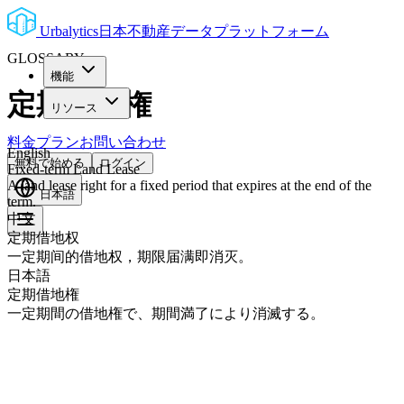
Urbalytics
日本不動産データプラットフォーム
GLOSSARY
機能
定期借地権
リソース
料金プラン
お問い合わせ
English
無料で始める
ログイン
Fixed-term Land Lease
A land lease right for a fixed period that expires at the end of the
日本語
term.
中文
定期借地权
一定期间的借地权，期限届满即消灭。
日本語
定期借地権
一定期間の借地権で、期間満了により消滅する。