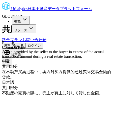
Urbalytics
日本不動産データプラットフォーム
GLOSSARY
機能
共用部分
リソース
料金プラン
お問い合わせ
English
無料で始める
ログイン
Common Parts
A loan provided by the seller to the buyer in excess of the actual
日本語
transaction amount during a real estate transaction.
中文
共用部分
在不动产买卖过程中，卖方对买方提供的超过实际交易金额的
贷款。
日本語
共用部分
不動産の売買の際に、売主が買主に対して貸した金額。