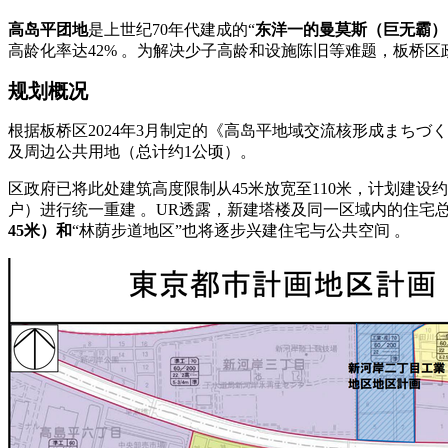
高岛平团地
是上世纪70年代建成的“
东洋一的曼莫斯（巨无霸）
高龄化率达42% 。为解决少子高龄和设施陈旧等难题，板桥
规划概况
根据板桥区2024年3月制定的《高岛平地域交流核形成まち
及周边公共用地（总计约1公顷）。
区政府已将此处建筑高度限制从45米放宽至110米，计划建设
户）进行统一重建 。UR透露，新建塔楼及同一区域内的住宅总
45米）和
“林荫步道地区”也将逐步兴建住宅与公共空间 。