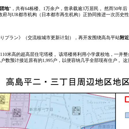
团地
”，共有64栋楼、1万余户，曾承载逾3万居民 。然而50
区政府与UR都市机构（日本都市再生机构）正协同推进一次历史性
づくりプラン》（交流核城市更新计划），再开发围绕高岛平站
附近
约110米高的超高层住宅塔楼 。该塔楼将利用小学废校地，一并
户数预计接近原有的1,995户，以便容纳几乎全部现有住户 。