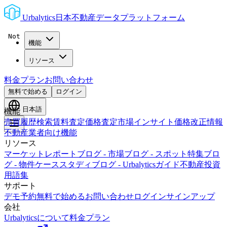
Urbalytics
日本不動産データプラットフォーム
機能
リソース
料金プラン
お問い合わせ
無料で始める
ログイン
日本語
機能
売買履歴検索
賃料査定
価格査定
市場インサイト
価格改正情報
不動産業者向け機能
リソース
マーケットレポート
ブログ - 市場
ブログ - スポット特集
ブロ
グ - 物件ケーススタディ
ブログ - Urbalyticsガイド
不動産投資
用語集
サポート
デモ予約
無料で始める
お問い合わせ
ログイン
サインアップ
会社
Urbalyticsについて
料金プラン