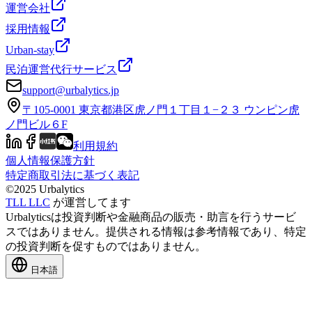
運営会社
採用情報
Urban-stay
民泊運営代行サービス
support@urbalytics.jp
〒105-0001 東京都港区虎ノ門１丁目１−２３ ウンピン虎
ノ門ビル６F
利用規約
個人情報保護方針
特定商取引法に基づく表記
©2025
Urbalytics
TLL LLC
が運営してます
Urbalyticsは投資判断や金融商品の販売・助言を行うサービ
スではありません。提供される情報は参考情報であり、特定
の投資判断を促すものではありません。
日本語